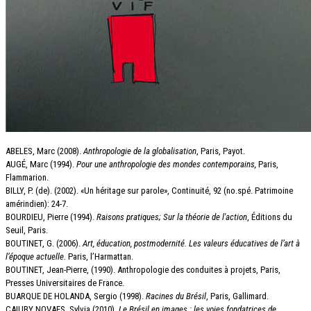
ABELES, Marc (2008).
Anthropologie de la globalisation
, Paris, Payot.
AUGÉ, Marc (1994).
Pour une anthropologie des mondes contemporains,
Paris,
Flammarion.
BILLY, P. (de). (2002). «Un héritage sur parole», Continuité, 92 (no.spé. Patrimoine
amérindien): 24-7.
BOURDIEU, Pierre (1994).
Raisons pratiques; Sur la théorie de l'action
, Éditions du
Seuil, Paris.
BOUTINET, G. (2006).
Art, éducation, postmodernité. Les valeurs éducatives de l’art à
l’époque actuelle.
Paris, l’Harmattan.
BOUTINET, Jean-Pierre, (1990). Anthropologie des conduites à projets, Paris,
Presses Universitaires de France.
BUARQUE DE HOLANDA, Sergio (1998).
Racines du Brésil
, Paris, Gallimard.
CAIUBY NOVAES, Sylvia (2010).
Le Brésil en images : les voies fondatrices de