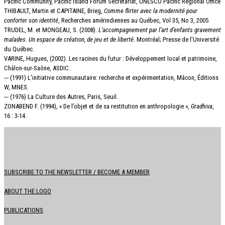
Pacific Community, Pacific Island Forum Secretariat, UNESCO Pacific Regional Office
THIBAULT, Martin et CAPITAINE, Brieg,
Comme flirter avec la modernité pour
conforter son identité
, Recherches amérindiennes au Québec, Vol 35, No 3, 2005
TRUDEL, M. et MONGEAU, S. (2008).
L’accompagnement par l’art d’enfants gravement
malades. Un espace de création, de jeu et de liberté.
Montréal; Presse de l’Université
du Québec.
VARINE, Hugues, (2002). Les racines du futur : Développement local et patrimoine,
Châlon-sur-Saône, ASDIC.
--- (1991) L'initiative communautaire: recherche et expérimentation, Mâcon, Éditions
W, MNES.
--- (1976) La Culture des Autres, Paris, Seuil.
ZONABEND F. (1994), « De l’objet et de sa restitution en anthropologie »,
Gradhiva
,
16 : 3-14.
SUBSCRIBE TO THE NEWSLETTER / BECOME A MEMBER
ABOUT THE LOGO
PUBLICATIONS