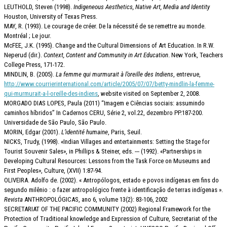
LEUTHOLD, Steven (1998).
Indigeneous Aesthetics, Native Art, Media and Identity
Houston, University of Texas Press.
MAY, R. (1993). Le courage de créer. De la nécessité de se remettre au monde.
Montréal ; Le jour.
McFEE, J.K. (1995). Change and the Cultural Dimensions of Art Education. In R.W.
Neperud (dir.).
Context, Content and Community in Art Education
. New York, Teachers
College Press, 171-172.
MINDLIN, B. (2005).
La femme qui murmurait à l’oreille des Indiens
, entrevue,
http://www.courrierinternational.com/article/2005/07/07/betty-mindlin-la-femme-
qui-murmurait-a-l-oreille-des-indiens
, website visited on September 2, 2008.
MORGADO DIAS LOPES, Paula (2011) “Imagem e Ciências sociais: assumindo
caminhos híbridos” In Cadernos CERU, Série 2, vol.22, dezembro PP.187-200.
Universidade de São Paulo, São Paulo.
MORIN, Edgar (2001).
L’identité humaine
, Paris, Seuil.
NICKS, Trudy, (1998). «Indian Villages and entertainments: Setting the Stage for
Tourist Souvenir Sales», in Phillips & Steiner, eds. --- (1992). «Partnerships in
Developing Cultural Resources: Lessons from the Task Force on Museums and
First Peoples», Culture, (XVII) 1:87-94.
OLIVEIRA. Adolfo de. (2002). « Antropólogos, estado e povos indígenas em fins do
segundo milênio : o fazer antropológico frente à identificação de terras indígenas ».
Revista
ANTHROPOLÓGICAS, ano 6, volume 13(2): 83-106, 2002
SECRETARIAT OF THE PACIFIC COMMUNITY (2002) Regional Framework for the
Protection of Traditional knowledge and Expression of Culture, Secretariat of the