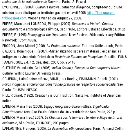
recherche de la vraie nature de l’homme
. Paris ; A. Fayard.
EYCHENNE, S. (2008).
Guaranis Kaiowa : Situation d’urgence
, compte-rendu d’une
mission journalistique en territoire guarani en avril 2008,
http://fian-guarani-
fr.blogspot.com
, Website visited on August 27, 2008.
FREIRE, Marcius et LOURDOU, Philippe (2009).
Descrever o Visivel : Cinema
documentario e anthropologica filmica
, Sao Paulo, Editora Estaçao Liberdade, 316p.
FREIRE, P. (1995)
Pedagogy ot the Oppressed.
New Resived 20th anniversary Edition.
New-York : Continuum.
FRODON, Jean-Michel (1998).
La Projection nationale
. Éditions Odile Jacob, Paris.
GALLOIS, Dominique T. (2007). «Materializando saberes imaterais ; experiências
indigenas na Amazônia Oriental» in
Revista de Estudos de Pesquisas
, Brasilia : FUNAI
: AAEP/CGGE, v.4, n.2, dez, dez., 2007, pp. 95-116
GUTHRIE Valaskakis, Gail (2005).
Indian Country: Essays on Contemporary Native
Culture
, Wilfrid Laurier University Press.
GRUPIONI, Luís Donisete Benzi, VIDAL, Lux Boelitz, FISHMANN, Roseli. (2001).
Povos indígenas e tolerância: construindo práticas de respeito e solidariedade.
São
Paulo: EdUSP/UNESCO.
HILL, Richard, (1992). Creativity is Our Tradition, Santa Fe, Institute of American
Indian.
LADEIRA, Maria Inês (2008).
Espaço Geografico Guarani-Mbya, Significado,
Constituiçao e Uso
, Sao Paulo, Editora da Universidade de Sao Paulo, 228 p.
LADEIRA, Maria Inês,( 2007).
Le Chemin sous la lumière : territoire Mbya du littoral
océanique
, São Paulo, EDUNESP, , 200 pages.
LAPLANTINE, François (2005).
La description ethnographique
, Paris, Armand Collin.