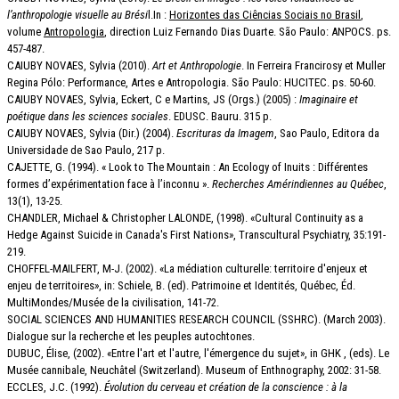
l’anthropologie visuelle au Brési
l.In :
Horizontes das Ciências Sociais no Brasil
,
volume
Antropologia
, direction Luiz Fernando Dias Duarte. São Paulo: ANPOCS. ps.
457-487.
CAIUBY NOVAES, Sylvia (2010).
Art et Anthropologie
. In Ferreira Francirosy et Muller
Regina Pólo: Performance, Artes e Antropologia. São Paulo: HUCITEC. ps. 50-60.
CAIUBY NOVAES, Sylvia, Eckert, C e Martins, JS (Orgs.) (2005) :
Imaginaire et
poétique dans les sciences sociales
. EDUSC. Bauru. 315 p.
CAIUBY NOVAES, Sylvia (Dir.) (2004).
Escrituras da Imagem
, Sao Paulo, Editora da
Universidade de Sao Paulo, 217 p.
CAJETTE, G. (1994). « Look to The Mountain : An Ecology of Inuits : Différentes
formes d’expérimentation face à l’inconnu ».
Recherches Amérindiennes au Québec
,
13(1), 13-25.
CHANDLER, Michael & Christopher LALONDE, (1998). «Cultural Continuity as a
Hedge Against Suicide in Canada's First Nations», Transcultural Psychiatry, 35:191-
219.
CHOFFEL-MAILFERT, M-J. (2002). «La médiation culturelle: territoire d'enjeux et
enjeu de territoires», in: Schiele, B. (ed). Patrimoine et Identités, Québec, Éd.
MultiMondes/Musée de la civilisation, 141-72.
SOCIAL SCIENCES AND HUMANITIES RESEARCH COUNCIL (SSHRC). (March 2003).
Dialogue sur la recherche et les peuples autochtones.
DUBUC, Élise, (2002). «Entre l'art et l'autre, l'émergence du sujet», in GHK , (eds). Le
Musée cannibale, Neuchâtel (Switzerland). Museum of Enthnography, 2002: 31-58.
ECCLES, J.C. (1992).
Évolution du cerveau et création de la conscience : à la